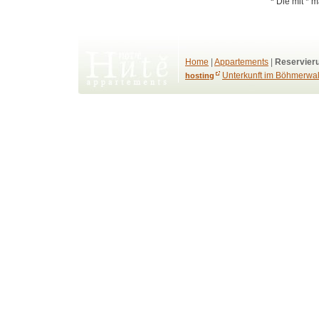
*
Die mit * m
Home
|
Appartements
|
Reservier
Unterkunft im Böhmerwa
hosting