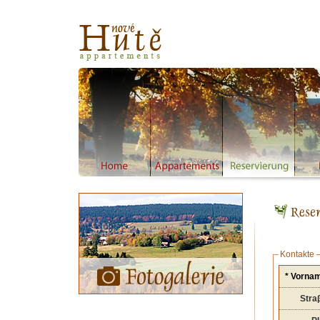
Apartmány Nové
Hutě - úvodní strana
Home
Appartements
Reservierung
Preise
Reservi
Kontakte 
* Vorna
Stra